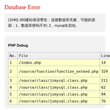
Database Error
(1040) 365建站错误警告：连接数据库失败，可能的原
因：1、数据库密码不对; 2、mysql未启动。
PHP Debug
No.
File
Line
1
/index.php
14
2
/source/function/function_extend.php
324
3
/source/class/jzmysql.class.php
211
4
/source/class/jzmysql.class.php
62
5
/source/class/jzmysql.class.php
94
6
/source/class/jzmysql.class.php
76