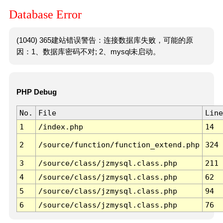
Database Error
(1040) 365建站错误警告：连接数据库失败，可能的原
因：1、数据库密码不对; 2、mysql未启动。
PHP Debug
No.
File
Line
1
/index.php
14
2
/source/function/function_extend.php
324
3
/source/class/jzmysql.class.php
211
4
/source/class/jzmysql.class.php
62
5
/source/class/jzmysql.class.php
94
6
/source/class/jzmysql.class.php
76