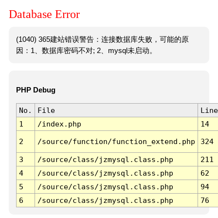
Database Error
(1040) 365建站错误警告：连接数据库失败，可能的原
因：1、数据库密码不对; 2、mysql未启动。
PHP Debug
No.
File
Line
1
/index.php
14
2
/source/function/function_extend.php
324
3
/source/class/jzmysql.class.php
211
4
/source/class/jzmysql.class.php
62
5
/source/class/jzmysql.class.php
94
6
/source/class/jzmysql.class.php
76