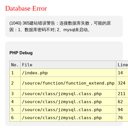
Database Error
(1040) 365建站错误警告：连接数据库失败，可能的原
因：1、数据库密码不对; 2、mysql未启动。
PHP Debug
No.
File
Line
1
/index.php
14
2
/source/function/function_extend.php
324
3
/source/class/jzmysql.class.php
211
4
/source/class/jzmysql.class.php
62
5
/source/class/jzmysql.class.php
94
6
/source/class/jzmysql.class.php
76