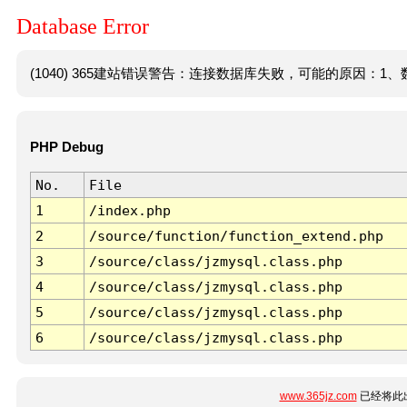
Database Error
(1040) 365建站错误警告：连接数据库失败，可能的原因：1、数
PHP Debug
No.
File
1
/index.php
2
/source/function/function_extend.php
3
/source/class/jzmysql.class.php
4
/source/class/jzmysql.class.php
5
/source/class/jzmysql.class.php
6
/source/class/jzmysql.class.php
www.365jz.com
已经将此