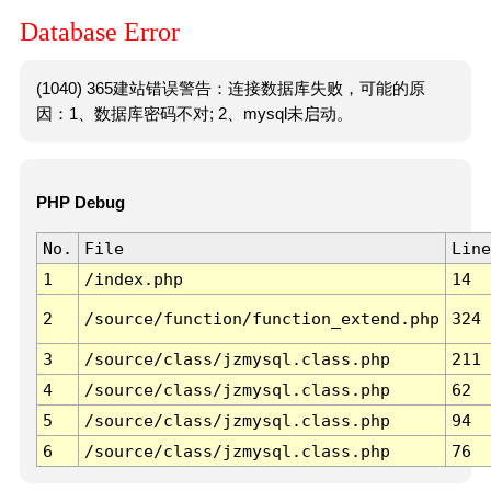
Database Error
(1040) 365建站错误警告：连接数据库失败，可能的原
因：1、数据库密码不对; 2、mysql未启动。
PHP Debug
No.
File
Line
1
/index.php
14
2
/source/function/function_extend.php
324
3
/source/class/jzmysql.class.php
211
4
/source/class/jzmysql.class.php
62
5
/source/class/jzmysql.class.php
94
6
/source/class/jzmysql.class.php
76