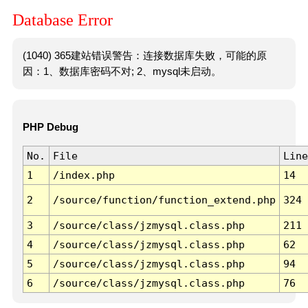
Database Error
(1040) 365建站错误警告：连接数据库失败，可能的原
因：1、数据库密码不对; 2、mysql未启动。
PHP Debug
No.
File
Line
1
/index.php
14
2
/source/function/function_extend.php
324
3
/source/class/jzmysql.class.php
211
4
/source/class/jzmysql.class.php
62
5
/source/class/jzmysql.class.php
94
6
/source/class/jzmysql.class.php
76