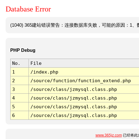
Database Error
(1040) 365建站错误警告：连接数据库失败，可能的原因：1、数
PHP Debug
No.
File
1
/index.php
2
/source/function/function_extend.php
3
/source/class/jzmysql.class.php
4
/source/class/jzmysql.class.php
5
/source/class/jzmysql.class.php
6
/source/class/jzmysql.class.php
www.365jz.com
已经将此