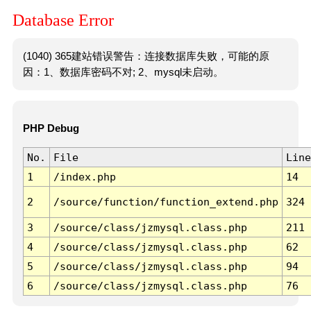
Database Error
(1040) 365建站错误警告：连接数据库失败，可能的原
因：1、数据库密码不对; 2、mysql未启动。
PHP Debug
No.
File
Line
1
/index.php
14
2
/source/function/function_extend.php
324
3
/source/class/jzmysql.class.php
211
4
/source/class/jzmysql.class.php
62
5
/source/class/jzmysql.class.php
94
6
/source/class/jzmysql.class.php
76