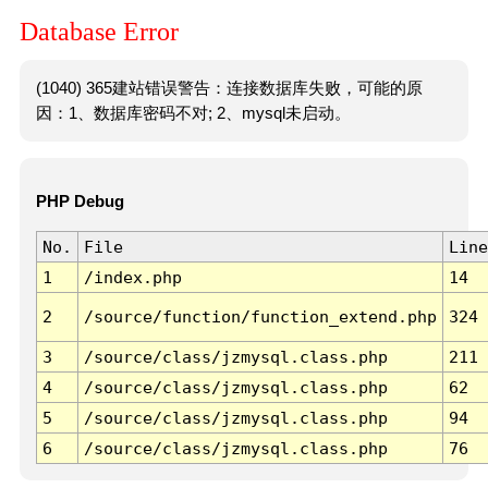
Database Error
(1040) 365建站错误警告：连接数据库失败，可能的原
因：1、数据库密码不对; 2、mysql未启动。
PHP Debug
No.
File
Line
1
/index.php
14
2
/source/function/function_extend.php
324
3
/source/class/jzmysql.class.php
211
4
/source/class/jzmysql.class.php
62
5
/source/class/jzmysql.class.php
94
6
/source/class/jzmysql.class.php
76