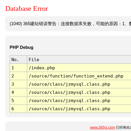
Database Error
(1040) 365建站错误警告：连接数据库失败，可能的原因：1、数
PHP Debug
No.
File
1
/index.php
2
/source/function/function_extend.php
3
/source/class/jzmysql.class.php
4
/source/class/jzmysql.class.php
5
/source/class/jzmysql.class.php
6
/source/class/jzmysql.class.php
www.365jz.com
已经将此