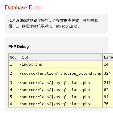
Database Error
(1040) 365建站错误警告：连接数据库失败，可能的原
因：1、数据库密码不对; 2、mysql未启动。
PHP Debug
No.
File
Line
1
/index.php
14
2
/source/function/function_extend.php
324
3
/source/class/jzmysql.class.php
211
4
/source/class/jzmysql.class.php
62
5
/source/class/jzmysql.class.php
94
6
/source/class/jzmysql.class.php
76