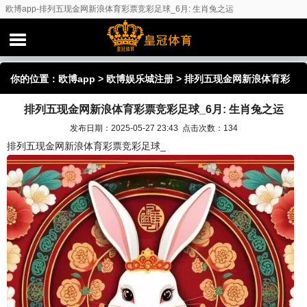
欧博app-排列五现金网新浪体育彩票竞彩足球_6月: 生肖兔之运
你的位置：
欧博app
>
欧博娱乐城注册
> 排列五现金网新浪体育彩
排列五现金网新浪体育彩票竞彩足球_6月: 生肖兔之运
票竞彩足球_6月: 生肖兔之运
发布日期：2025-05-27 23:43 点击次数：134
排列五现金网新浪体育彩票竞彩足球_