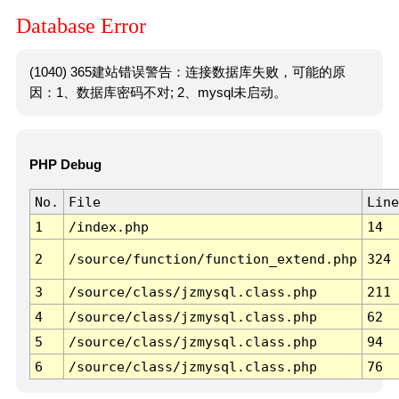
Database Error
(1040) 365建站错误警告：连接数据库失败，可能的原
因：1、数据库密码不对; 2、mysql未启动。
PHP Debug
No.
File
Line
1
/index.php
14
2
/source/function/function_extend.php
324
3
/source/class/jzmysql.class.php
211
4
/source/class/jzmysql.class.php
62
5
/source/class/jzmysql.class.php
94
6
/source/class/jzmysql.class.php
76