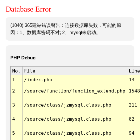
Database Error
(1040) 365建站错误警告：连接数据库失败，可能的原
因：1、数据库密码不对; 2、mysql未启动。
PHP Debug
No.
File
Line
1
/index.php
13
2
/source/function/function_extend.php
1548
3
/source/class/jzmysql.class.php
211
4
/source/class/jzmysql.class.php
62
5
/source/class/jzmysql.class.php
94