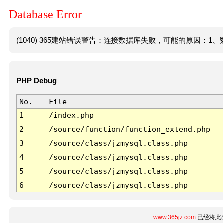
Database Error
(1040) 365建站错误警告：连接数据库失败，可能的原因：1、数
PHP Debug
No.
File
1
/index.php
2
/source/function/function_extend.php
3
/source/class/jzmysql.class.php
4
/source/class/jzmysql.class.php
5
/source/class/jzmysql.class.php
6
/source/class/jzmysql.class.php
www.365jz.com
已经将此