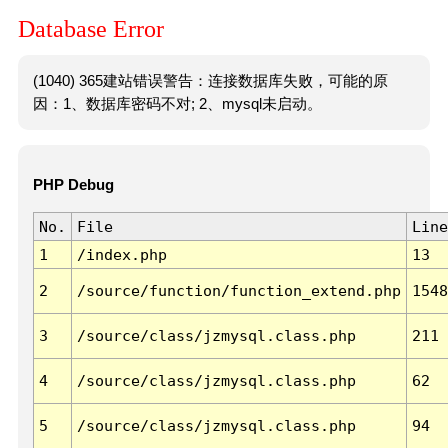
Database Error
(1040) 365建站错误警告：连接数据库失败，可能的原
因：1、数据库密码不对; 2、mysql未启动。
PHP Debug
No.
File
Line
1
/index.php
13
2
/source/function/function_extend.php
1548
3
/source/class/jzmysql.class.php
211
4
/source/class/jzmysql.class.php
62
5
/source/class/jzmysql.class.php
94