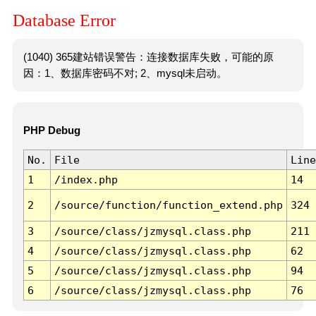
Database Error
(1040) 365建站错误警告：连接数据库失败，可能的原
因：1、数据库密码不对; 2、mysql未启动。
PHP Debug
No.
File
Line
1
/index.php
14
2
/source/function/function_extend.php
324
3
/source/class/jzmysql.class.php
211
4
/source/class/jzmysql.class.php
62
5
/source/class/jzmysql.class.php
94
6
/source/class/jzmysql.class.php
76