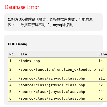
Database Error
(1040) 365建站错误警告：连接数据库失败，可能的原
因：1、数据库密码不对; 2、mysql未启动。
PHP Debug
No.
File
Line
1
/index.php
14
2
/source/function/function_extend.php
324
3
/source/class/jzmysql.class.php
211
4
/source/class/jzmysql.class.php
62
5
/source/class/jzmysql.class.php
94
6
/source/class/jzmysql.class.php
76