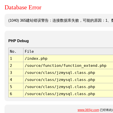
Database Error
(1040) 365建站错误警告：连接数据库失败，可能的原因：1、数
PHP Debug
No.
File
1
/index.php
2
/source/function/function_extend.php
3
/source/class/jzmysql.class.php
4
/source/class/jzmysql.class.php
5
/source/class/jzmysql.class.php
6
/source/class/jzmysql.class.php
www.365jz.com
已经将此