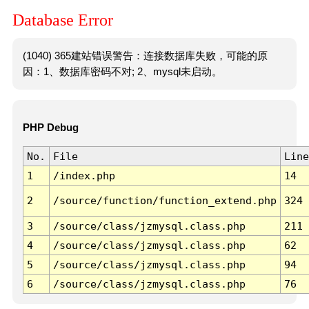
Database Error
(1040) 365建站错误警告：连接数据库失败，可能的原
因：1、数据库密码不对; 2、mysql未启动。
PHP Debug
No.
File
Line
1
/index.php
14
2
/source/function/function_extend.php
324
3
/source/class/jzmysql.class.php
211
4
/source/class/jzmysql.class.php
62
5
/source/class/jzmysql.class.php
94
6
/source/class/jzmysql.class.php
76