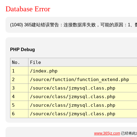
Database Error
(1040) 365建站错误警告：连接数据库失败，可能的原因：1、数
PHP Debug
No.
File
1
/index.php
2
/source/function/function_extend.php
3
/source/class/jzmysql.class.php
4
/source/class/jzmysql.class.php
5
/source/class/jzmysql.class.php
6
/source/class/jzmysql.class.php
www.365jz.com
已经将此