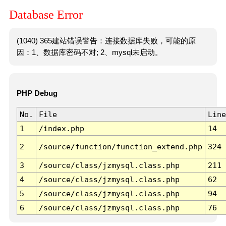
Database Error
(1040) 365建站错误警告：连接数据库失败，可能的原
因：1、数据库密码不对; 2、mysql未启动。
PHP Debug
No.
File
Line
1
/index.php
14
2
/source/function/function_extend.php
324
3
/source/class/jzmysql.class.php
211
4
/source/class/jzmysql.class.php
62
5
/source/class/jzmysql.class.php
94
6
/source/class/jzmysql.class.php
76