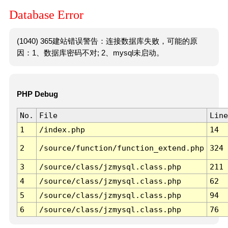
Database Error
(1040) 365建站错误警告：连接数据库失败，可能的原
因：1、数据库密码不对; 2、mysql未启动。
PHP Debug
No.
File
Line
1
/index.php
14
2
/source/function/function_extend.php
324
3
/source/class/jzmysql.class.php
211
4
/source/class/jzmysql.class.php
62
5
/source/class/jzmysql.class.php
94
6
/source/class/jzmysql.class.php
76