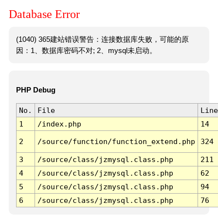
Database Error
(1040) 365建站错误警告：连接数据库失败，可能的原
因：1、数据库密码不对; 2、mysql未启动。
PHP Debug
No.
File
Line
1
/index.php
14
2
/source/function/function_extend.php
324
3
/source/class/jzmysql.class.php
211
4
/source/class/jzmysql.class.php
62
5
/source/class/jzmysql.class.php
94
6
/source/class/jzmysql.class.php
76