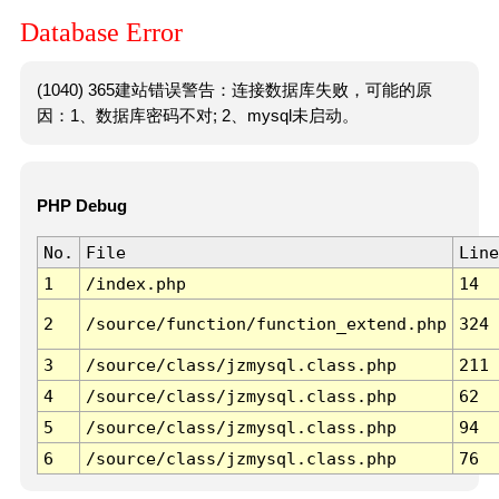
Database Error
(1040) 365建站错误警告：连接数据库失败，可能的原
因：1、数据库密码不对; 2、mysql未启动。
PHP Debug
No.
File
Line
1
/index.php
14
2
/source/function/function_extend.php
324
3
/source/class/jzmysql.class.php
211
4
/source/class/jzmysql.class.php
62
5
/source/class/jzmysql.class.php
94
6
/source/class/jzmysql.class.php
76