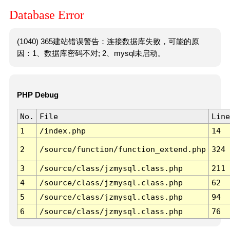
Database Error
(1040) 365建站错误警告：连接数据库失败，可能的原
因：1、数据库密码不对; 2、mysql未启动。
PHP Debug
No.
File
Line
1
/index.php
14
2
/source/function/function_extend.php
324
3
/source/class/jzmysql.class.php
211
4
/source/class/jzmysql.class.php
62
5
/source/class/jzmysql.class.php
94
6
/source/class/jzmysql.class.php
76